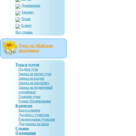
Доминикана
Таиланд
Чехия
Египет
Все страны
Туры на Майские
праздники
Туры и услуги
Подбор тура
Заявка на расчет тура
Заявка на кредит
Заявка на рассрочку
Заявка на подарочный
сертификат
Горящие туры
Раннее бронирование
Клиентам
Карта клиента
Договор с туристом
Рекомендации туристам
Документы на визы
Страны
О компании