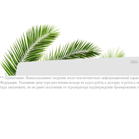
2001
** Примечание: Вышеуказанные сведения носят исключительно информационный характе
Федерации. Указанная цена тура рассчитана исходя из курса
рубль к доллару и
рубль к 
тура заказчиком, но не ранее получения от туроператора подтверждения бронирования ус